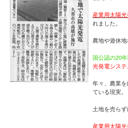
産業用太陽光
れました。
農地や遊休地
国公認の20
光発電システ
年々、農業を
ている現実。
土地を売らず
産業用太陽光