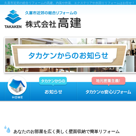
久喜市近郊の総合リフォームの高建。内装や外装、エクステリアや水回りリフォームはお任せ！
あなたのお部屋を広く美しく壁面収納で簡単リフォーム